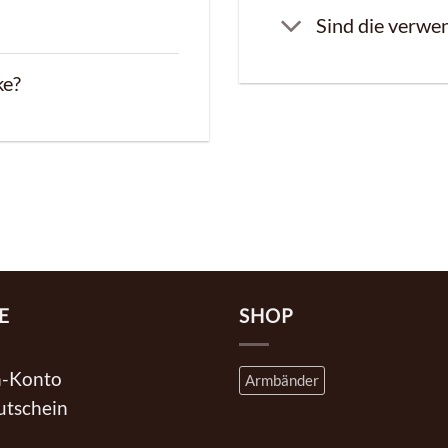
Sind die verwen
ke?
E
SHOP
n-Konto
Armbänder
utschein