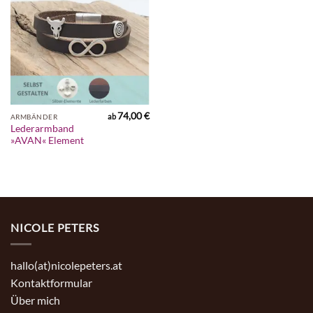
74,00
€
ab
ARMBÄNDER
Lederarmband
»AVAN« Element
NICOLE PETERS
hallo(at)nicolepeters.at
Kontaktformular
Über mich