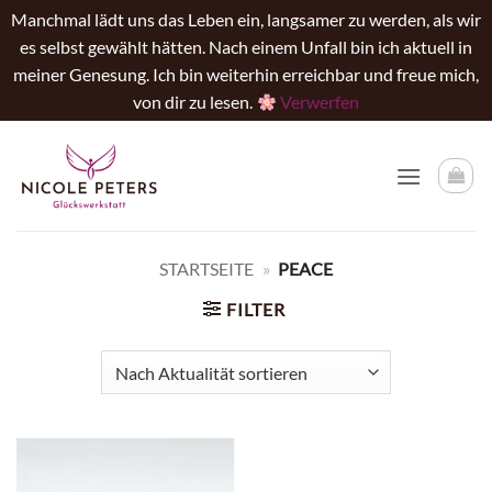
Manchmal lädt uns das Leben ein, langsamer zu werden, als wir
es selbst gewählt hätten. Nach einem Unfall bin ich aktuell in
meiner Genesung. Ich bin weiterhin erreichbar und freue mich,
von dir zu lesen.
Verwerfen
Zum
Inhalt
springen
STARTSEITE
»
PEACE
FILTER