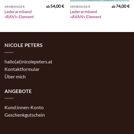
54,00
€
74,00
€
ab
ab
ARMBÄNDER
ARMBÄNDER
Lederarmband
Lederarmband
»RAVI« Element
»AVAN« Element
NICOLE PETERS
hallo(at)nicolepeters.at
Kontaktformular
Über mich
ANGEBOTE
Kund:innen-Konto
Geschenkgutschein