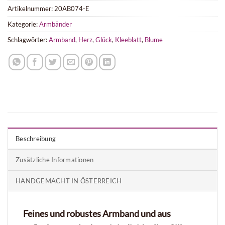
Artikelnummer:
20AB074-E
Kategorie:
Armbänder
Baumwollsäckchen
Baumwollsäckchen
Baumwollsäckchen
Schlagwörter:
Armband
,
Herz
,
Glück
,
Kleeblatt
,
Blume
Flieder
Schwarz kariert
Schokobraun
»handgemacht«
»handgemacht«
»handgemacht«
(+9,90 €)
(+9,90 €)
(+9,90 €)
Beschreibung
Zusätzliche Informationen
HANDGEMACHT IN ÖSTERREICH
Feines und robustes Armband und aus