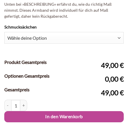
Unten bei »BESCHREIBUNG« erfährst du, wie du richtig Maß
nimmst. Dieses Armband wird individuell für dich auf Maß
Ohne (= AJALA
Herz
(+4,00 €)
Kleeblatt
gefertigt, daher kein Rückgaberecht.
Simple)
(+4,00 €)
(+0,00 €)
Schmucksäckchen
Kaffeebraun
Dunkelbraun
Mittelgrau
(+0,00 €)
(+0,00 €)
(+0,00 €)
Produkt Gesamtpreis
49,00 €
Peace
(+4,00 €)
Blume
(+4,00 €)
Love-Anhänger
(+4,00 €)
Optionen Gesamtpreis
0,00 €
Schwarz
(+0,00 €)
Gesamtpreis
Ohne
Organzasäckchen
Organzasäckchen
49,00 €
Schmucksäckchen
Hellblau
Hellgrau
(+0,00 €)
(+0,00 €)
(+0,00 €)
Lederarmband »AJALA« Element Menge
In den Warenkorb